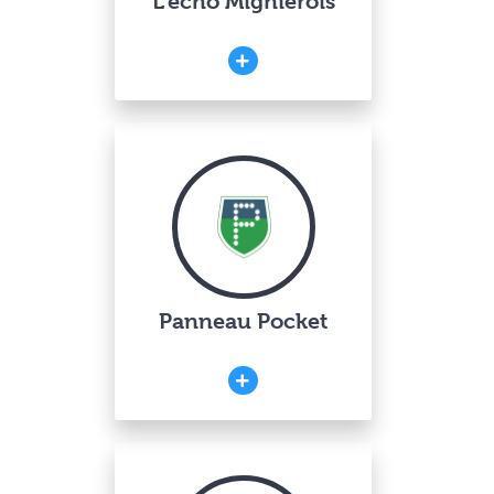
L’écho Mignièrois
Panneau Pocket