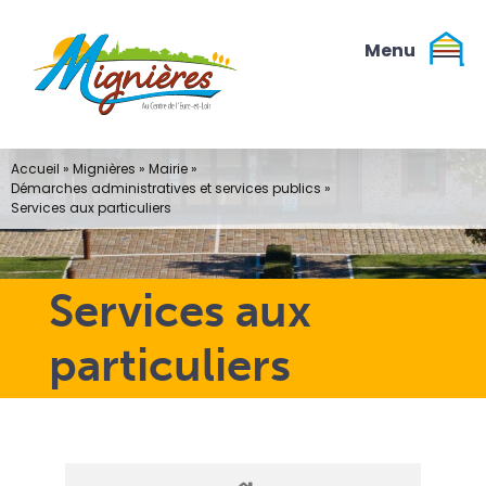
Passer
au
contenu
Accueil
»
Mignières
»
Mairie
»
Démarches administratives et services publics
»
Services aux particuliers
Services aux
particuliers