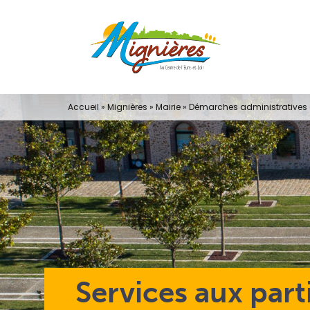
Passer
au
contenu
Accueil
»
Mignières
»
Mairie
»
Démarches administratives e
Services aux part