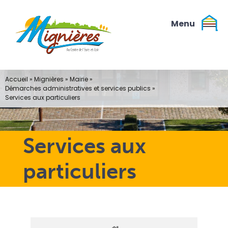
Passer
au
contenu
Accueil
»
Mignières
»
Mairie
»
Démarches administratives et services publics
»
Services aux particuliers
Services aux
particuliers