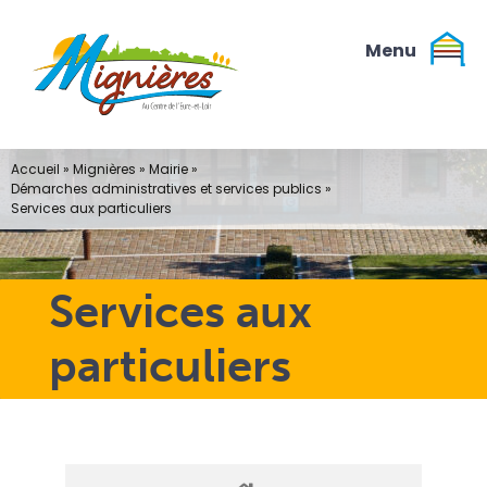
Passer
au
contenu
Accueil
»
Mignières
»
Mairie
»
Démarches administratives et services publics
»
Services aux particuliers
Services aux
particuliers