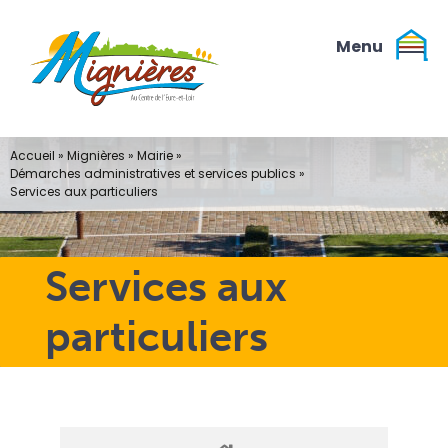
Passer
au
contenu
Accueil
»
Mignières
»
Mairie
»
Démarches administratives et services publics
»
Services aux particuliers
Services aux
particuliers