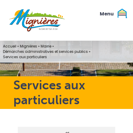
Passer
au
contenu
Accueil
»
Mignières
»
Mairie
»
Démarches administratives et services publics
»
Services aux particuliers
Services aux
particuliers