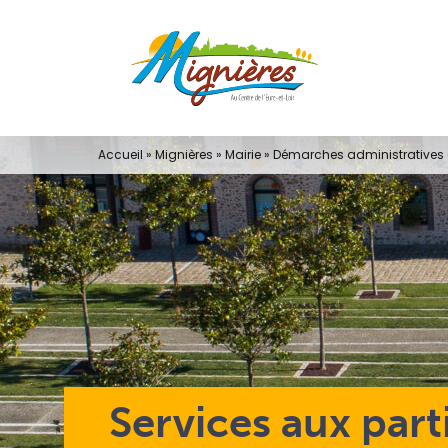
Passer
au
contenu
Accueil
»
Mignières
»
Mairie
»
Démarches administratives e
Services aux part