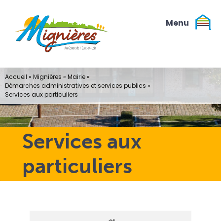
Passer
au
contenu
Accueil
»
Mignières
»
Mairie
»
Démarches administratives et services publics
»
Services aux particuliers
Services aux
particuliers