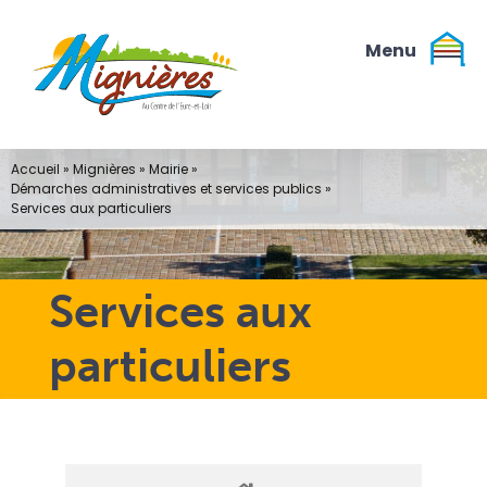
Passer
au
contenu
Accueil
»
Mignières
»
Mairie
»
Démarches administratives et services publics
»
Services aux particuliers
Services aux
particuliers