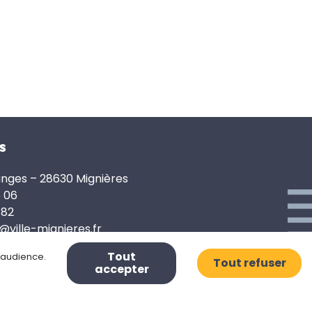
s
anges – 28630 Mignières
6 06
 82
e@ville-mignieres.fr
Tout
d’audience.
Tout refuser
accepter
Mentions légales