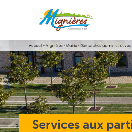
Passer
au
contenu
Accueil
»
Mignières
»
Mairie
»
Démarches administratives e
Services aux part