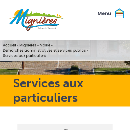
Passer
au
contenu
Accueil
»
Mignières
»
Mairie
»
Démarches administratives et services publics
»
Services aux particuliers
Services aux
particuliers