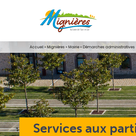
Passer
au
contenu
Accueil
»
Mignières
»
Mairie
»
Démarches administratives e
Services aux part