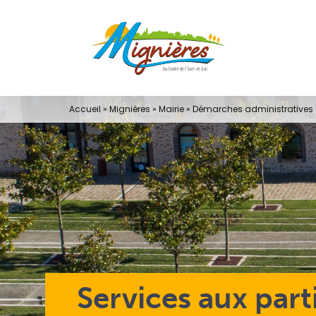
Passer
au
contenu
Accueil
»
Mignières
»
Mairie
»
Démarches administratives e
Services aux part