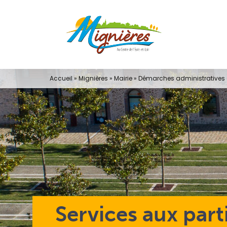
Passer
au
contenu
Accueil
»
Mignières
»
Mairie
»
Démarches administratives e
Services aux part