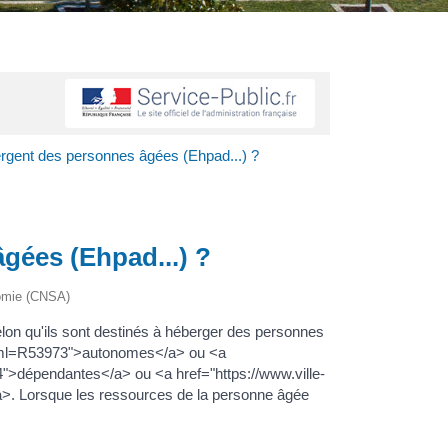
rgent des personnes âgées (Ehpad...) ?
gées (Ehpad...) ?
onomie (CNSA)
lon qu'ils sont destinés à héberger des personnes
s/?xml=R53973">autonomes</a> ou <a
4">dépendantes</a> ou <a href="https://www.ville-
a>. Lorsque les ressources de la personne âgée