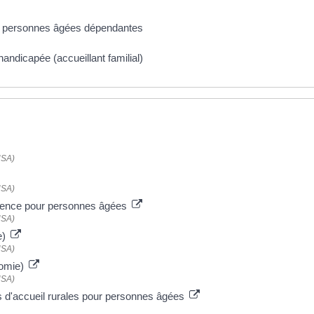
r personnes âgées dépendantes
handicapée (accueillant familial)
NSA)
NSA)
sidence pour personnes âgées
NSA)
e)
NSA)
nomie)
NSA)
ns d'accueil rurales pour personnes âgées