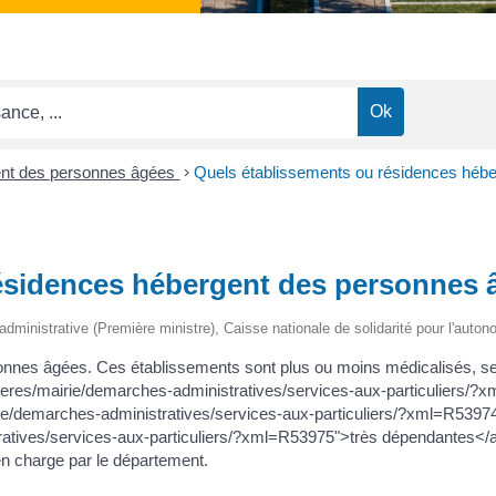
nt des personnes âgées
>
Quels établissements ou résidences hébe
ésidences hébergent des personnes â
et administrative (Première ministre), Caisse nationale de solidarité pour l'aut
rsonnes âgées. Ces établissements sont plus ou moins médicalisés, se
gnieres/mairie/demarches-administratives/services-aux-particulier
irie/demarches-administratives/services-aux-particuliers/?xml=R5397
ratives/services-aux-particuliers/?xml=R53975">très dépendantes</
 en charge par le département.