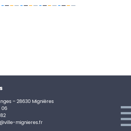
s
anges – 28630 Mignières
6 06
 82
e@ville-mignieres.fr