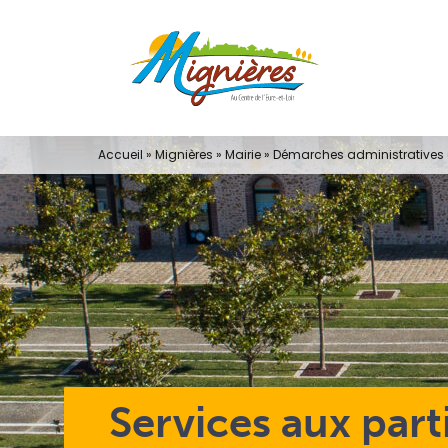
Passer
au
contenu
Accueil
»
Mignières
»
Mairie
»
Démarches administratives e
Services aux part