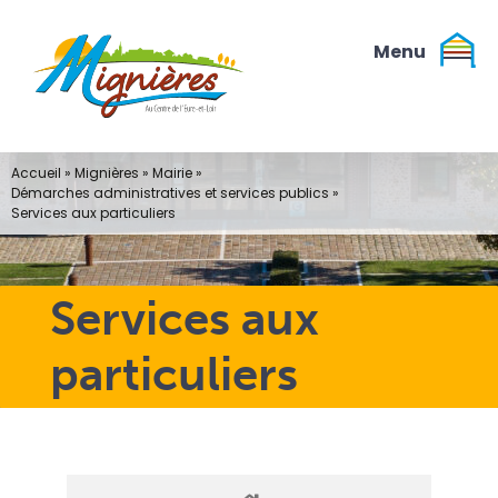
Passer
au
contenu
Accueil
»
Mignières
»
Mairie
»
Démarches administratives et services publics
»
Services aux particuliers
Services aux
particuliers