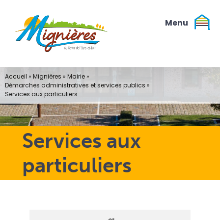
Passer
au
contenu
Accueil
»
Mignières
»
Mairie
»
Démarches administratives et services publics
»
Services aux particuliers
Services aux
particuliers