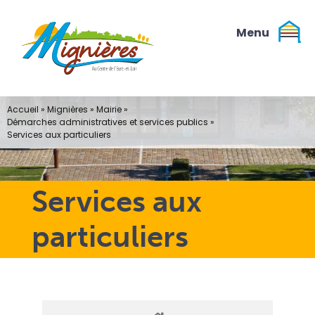
Passer
au
contenu
Accueil
»
Mignières
»
Mairie
»
Démarches administratives et services publics
»
Services aux particuliers
Services aux
particuliers