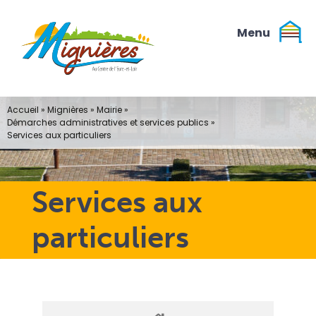
Passer
au
contenu
Accueil
»
Mignières
»
Mairie
»
Démarches administratives et services publics
»
Services aux particuliers
Services aux
particuliers