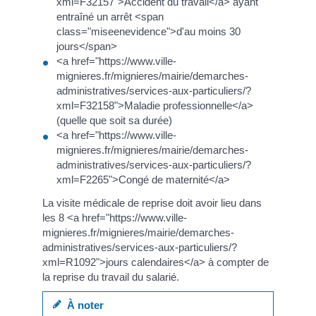
xml=F32157">Accident du travail</a> ayant
entraîné un arrêt <span
class="miseenevidence">d'au moins 30
jours</span>
<a href="https://www.ville-
mignieres.fr/mignieres/mairie/demarches-
administratives/services-aux-particuliers/?
xml=F32158">Maladie professionnelle</a>
(quelle que soit sa durée)
<a href="https://www.ville-
mignieres.fr/mignieres/mairie/demarches-
administratives/services-aux-particuliers/?
xml=F2265">Congé de maternité</a>
La visite médicale de reprise doit avoir lieu dans
les 8 <a href="https://www.ville-
mignieres.fr/mignieres/mairie/demarches-
administratives/services-aux-particuliers/?
xml=R1092">jours calendaires</a> à compter de
la reprise du travail du salarié.
À noter