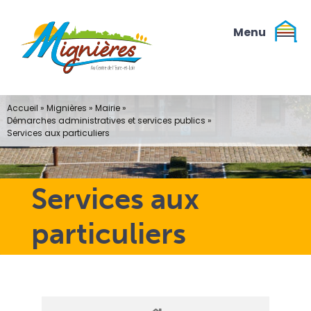
Passer
au
contenu
Accueil
»
Mignières
»
Mairie
»
Démarches administratives et services publics
»
Services aux particuliers
Services aux
particuliers