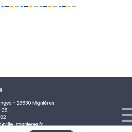
s
anges – 28630 Mignières
6 06
 82
e@ville-mignieres.fr