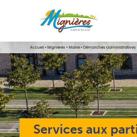
Passer
au
contenu
Accueil
»
Mignières
»
Mairie
»
Démarches administratives e
Services aux part