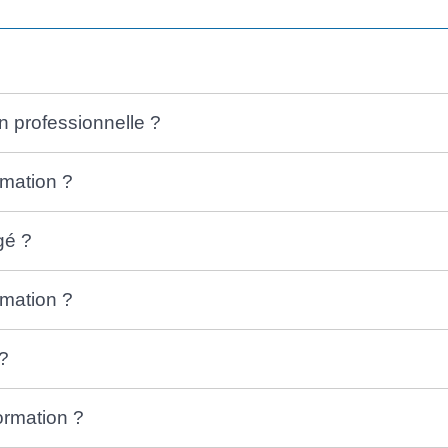
n professionnelle ?
rmation ?
gé ?
rmation ?
?
ormation ?