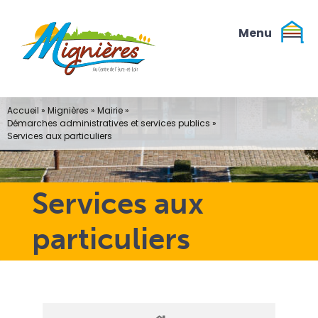
Passer
au
contenu
Accueil
»
Mignières
»
Mairie
»
Démarches administratives et services publics
»
Services aux particuliers
Services aux
particuliers