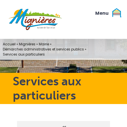
Passer
au
contenu
Accueil
»
Mignières
»
Mairie
»
Démarches administratives et services publics
»
Services aux particuliers
Services aux
particuliers