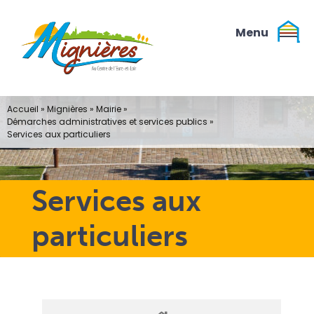
Passer
au
contenu
Accueil
»
Mignières
»
Mairie
»
Démarches administratives et services publics
»
Services aux particuliers
Services aux
particuliers