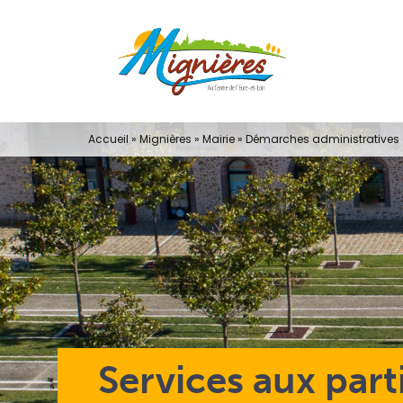
Passer
au
contenu
Accueil
»
Mignières
»
Mairie
»
Démarches administratives e
Services aux part