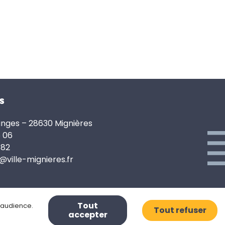
s
anges – 28630 Mignières
6 06
 82
e@ville-mignieres.fr
Tout
d’audience.
Tout refuser
accepter
Mentions légales