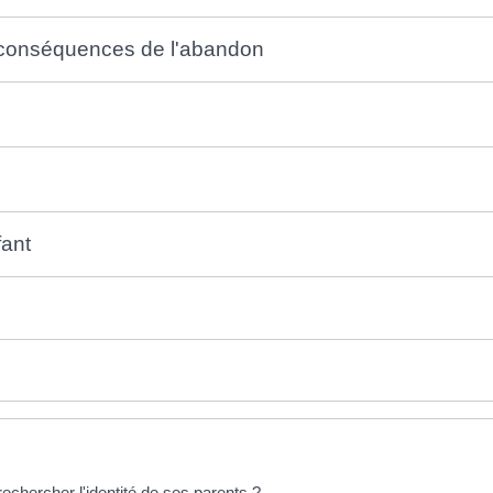
s conséquences de l'abandon
fant
echercher l'identité de ses parents ?