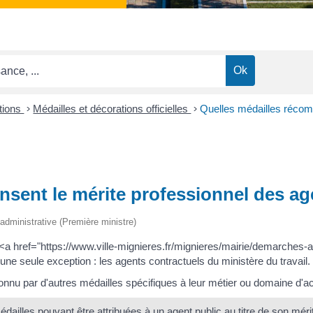
ctions
>
Médailles et décorations officielles
>
Quelles médailles récom
sent le mérite professionnel des ag
t administrative (Première ministre)
 <a href="https://www.ville-mignieres.fr/mignieres/mairie/demarches-a
une seule exception : les agents contractuels du ministère du travail.
nnu par d'autres médailles spécifiques à leur métier ou domaine d'act
ailles pouvant être attribuées à un agent public au titre de son méri