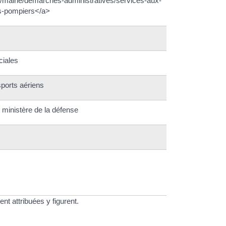
es/mairie/demarches-administratives/services-aux-
rs-pompiers</a>
ciales
sports aériens
u ministère de la défense
t attribuées y figurent.