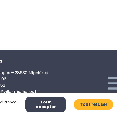
s
anges – 28630 Mignières
6 06
 82
e@ville-mignieres.fr
Tout
d’audience.
Tout refuser
accepter