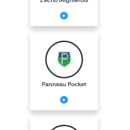
L’écho Mignièrois
Panneau Pocket