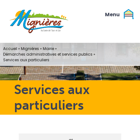
Passer
au
contenu
Accueil
»
Mignières
»
Mairie
»
Démarches administratives et services publics
»
Services aux particuliers
Services aux
particuliers