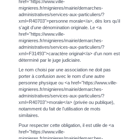
href="https://www.ville-
mignieres.fr/mignieres/mairie/demarches-
administratives/services-aux-particuliers/?
xml=R40703">personne morale</a>, dès lors qu'il
s'agit d'une dénomination originale. Le <a
href="https://www.ville-
mignieres.fr/mignieres/mairie/demarches-
administratives/services-aux-particuliers/?
xml=F31493">caractère original</a> d'un nom est
déterminé par le juge judiciaire.
Le nom choisi par une association ne doit pas
porter à confusion avec le nom d'une autre
personne physique ou <a href="https://www.ville-
mignieres.fr/mignieres/mairie/demarches-
administratives/services-aux-particuliers/?
xml=R40703">morale</a> (privée ou publique),
notamment du fait de l'utilisation de mots
similaires.
Pour respecter cette obligation, il est utile de <a
href="https://www.ville-
mignieres.fr/mignieres/mairie/demarches-