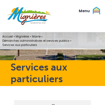
Passer
au
contenu
Accueil
»
Mignières
»
Mairie
»
Démarches administratives et services publics
»
Services aux particuliers
Services aux
particuliers