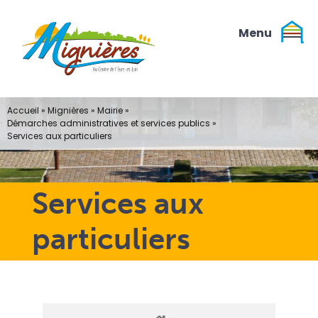
Passer
au
contenu
Accueil
»
Mignières
»
Mairie
»
Démarches administratives et services publics
»
Services aux particuliers
Services aux
particuliers