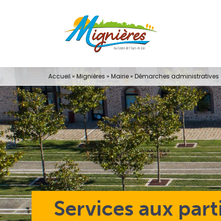
Passer
au
contenu
Accueil
»
Mignières
»
Mairie
»
Démarches administratives e
Services aux part