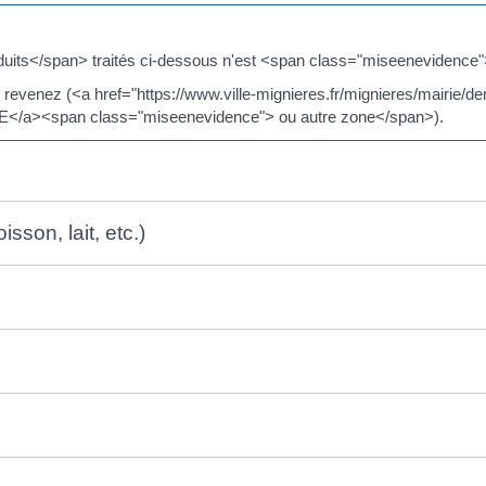
uits</span> traités ci-dessous n'est <span class="miseenevidence">
us revenez (<a href="https://www.ville-mignieres.fr/mignieres/mairie/
E</a><span class="miseenevidence"> ou autre zone</span>).
sson, lait, etc.)