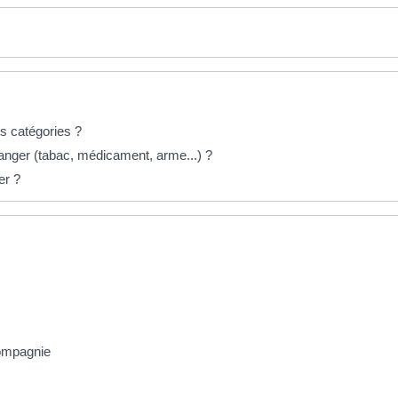
es catégories ?
tranger (tabac, médicament, arme...) ?
er ?
compagnie