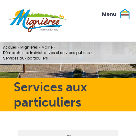
Passer
au
contenu
Accueil
»
Mignières
»
Mairie
»
Démarches administratives et services publics
»
Services aux particuliers
Services aux
particuliers