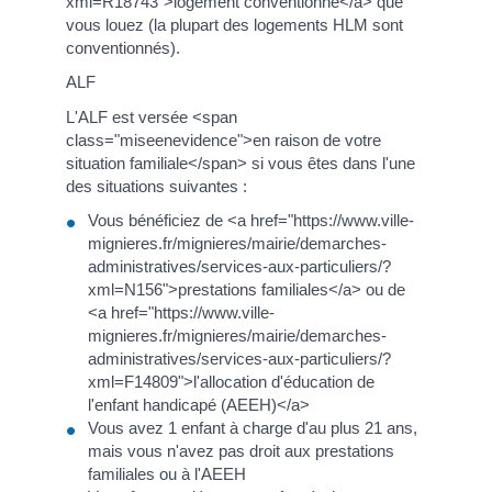
xml=R18743">logement conventionné</a> que
vous louez (la plupart des logements HLM sont
conventionnés).
ALF
L'ALF est versée <span
class="miseenevidence">en raison de votre
situation familiale</span> si vous êtes dans l'une
des situations suivantes :
Vous bénéficiez de <a href="https://www.ville-
mignieres.fr/mignieres/mairie/demarches-
administratives/services-aux-particuliers/?
xml=N156">prestations familiales</a> ou de
<a href="https://www.ville-
mignieres.fr/mignieres/mairie/demarches-
administratives/services-aux-particuliers/?
xml=F14809">l'allocation d'éducation de
l'enfant handicapé (AEEH)</a>
Vous avez 1 enfant à charge d'au plus 21 ans,
mais vous n'avez pas droit aux prestations
familiales ou à l'AEEH