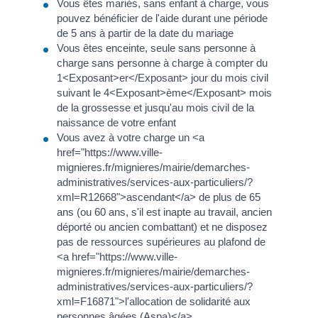
Vous êtes mariés, sans enfant à charge, vous
pouvez bénéficier de l'aide durant une période
de 5 ans à partir de la date du mariage
Vous êtes enceinte, seule sans personne à
charge sans personne à charge à compter du
1<Exposant>er</Exposant> jour du mois civil
suivant le 4<Exposant>ème</Exposant> mois
de la grossesse et jusqu'au mois civil de la
naissance de votre enfant
Vous avez à votre charge un <a
href="https://www.ville-
mignieres.fr/mignieres/mairie/demarches-
administratives/services-aux-particuliers/?
xml=R12668">ascendant</a> de plus de 65
ans (ou 60 ans, s'il est inapte au travail, ancien
déporté ou ancien combattant) et ne disposez
pas de ressources supérieures au plafond de
<a href="https://www.ville-
mignieres.fr/mignieres/mairie/demarches-
administratives/services-aux-particuliers/?
xml=F16871">l'allocation de solidarité aux
personnes âgées (Aspa)</a>