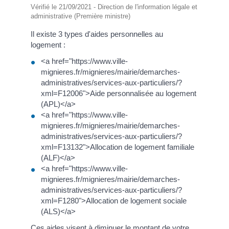
Vérifié le 21/09/2021 - Direction de l'information légale et
administrative (Première ministre)
Il existe 3 types d'aides personnelles au
logement :
<a href="https://www.ville-
mignieres.fr/mignieres/mairie/demarches-
administratives/services-aux-particuliers/?
xml=F12006">Aide personnalisée au logement
(APL)</a>
<a href="https://www.ville-
mignieres.fr/mignieres/mairie/demarches-
administratives/services-aux-particuliers/?
xml=F13132">Allocation de logement familiale
(ALF)</a>
<a href="https://www.ville-
mignieres.fr/mignieres/mairie/demarches-
administratives/services-aux-particuliers/?
xml=F1280">Allocation de logement sociale
(ALS)</a>
Ces aides visent à diminuer le montant de votre