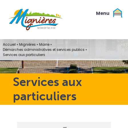
Passer
au
contenu
Accueil
»
Mignières
»
Mairie
»
Démarches administratives et services publics
»
Services aux particuliers
Services aux
particuliers