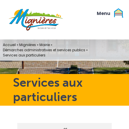
Passer
au
contenu
Accueil
»
Mignières
»
Mairie
»
Démarches administratives et services publics
»
Services aux particuliers
Services aux
particuliers