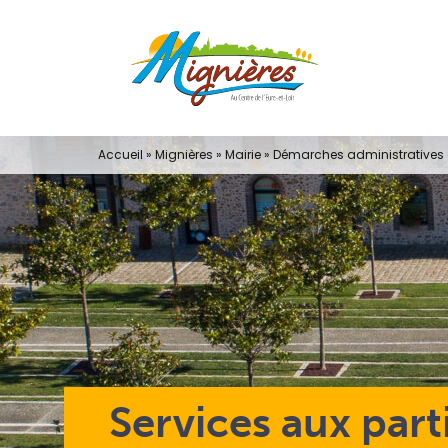
Passer
au
contenu
Accueil
»
Mignières
»
Mairie
»
Démarches administratives e
Services aux part