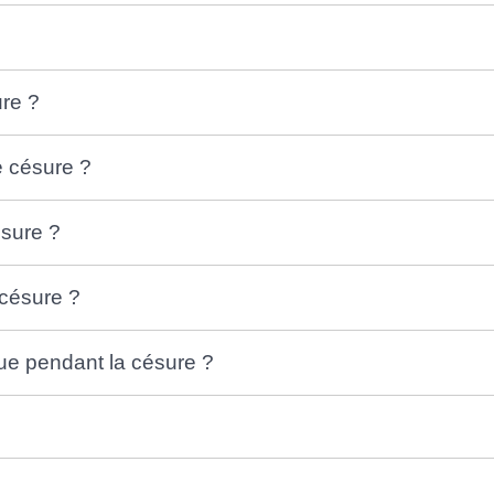
ure ?
e césure ?
sure ?
 césure ?
 pendant la césure ?