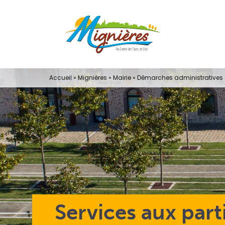
Passer
au
contenu
Accueil
»
Mignières
»
Mairie
»
Démarches administratives e
Services aux part