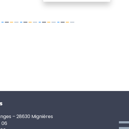
s
anges – 28630 Mignières
6 06