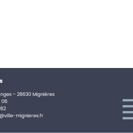
s
anges – 28630 Mignières
6 06
 82
e@ville-mignieres.fr