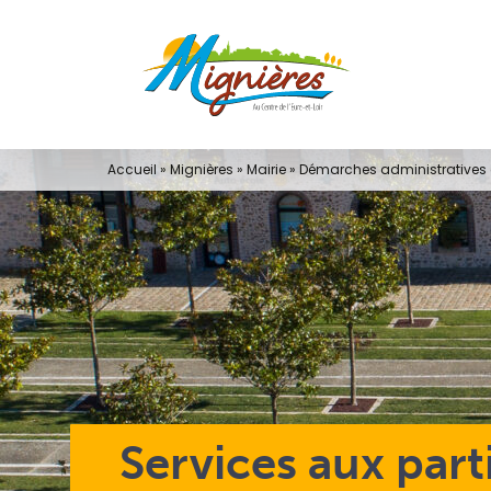
Passer
au
contenu
Accueil
»
Mignières
»
Mairie
»
Démarches administratives e
Services aux part