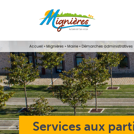
Passer
au
contenu
Accueil
»
Mignières
»
Mairie
»
Démarches administratives e
Services aux part