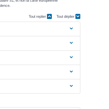
laire S1, et non la carte européenne
idence.
Tout replier
Tout déplier