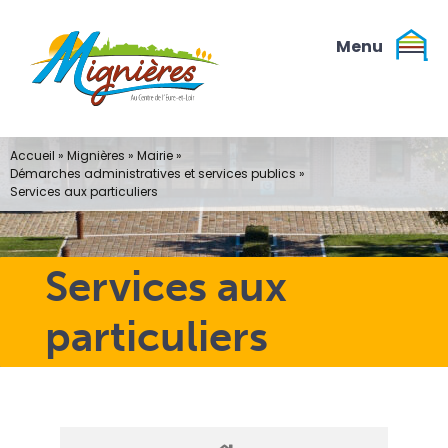
Passer
au
contenu
Accueil
»
Mignières
»
Mairie
»
Démarches administratives et services publics
»
Services aux particuliers
Services aux
particuliers