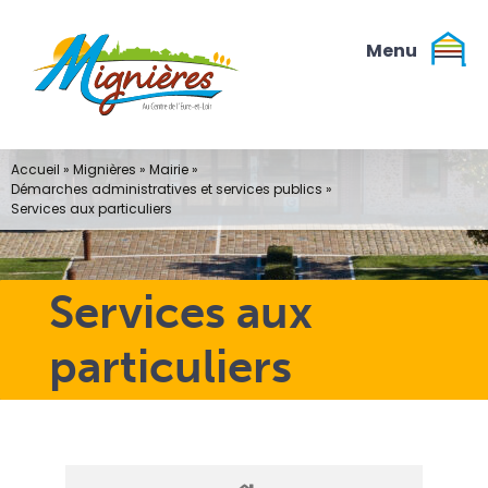
Passer
au
contenu
Accueil
»
Mignières
»
Mairie
»
Démarches administratives et services publics
»
Services aux particuliers
Services aux
particuliers