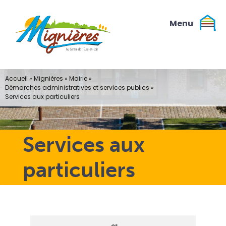
Passer
au
contenu
Accueil
»
Mignières
»
Mairie
»
Démarches administratives et services publics
»
Services aux particuliers
Services aux
particuliers