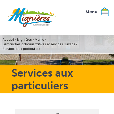
Passer
au
contenu
Accueil
»
Mignières
»
Mairie
»
Démarches administratives et services publics
»
Services aux particuliers
Services aux
particuliers