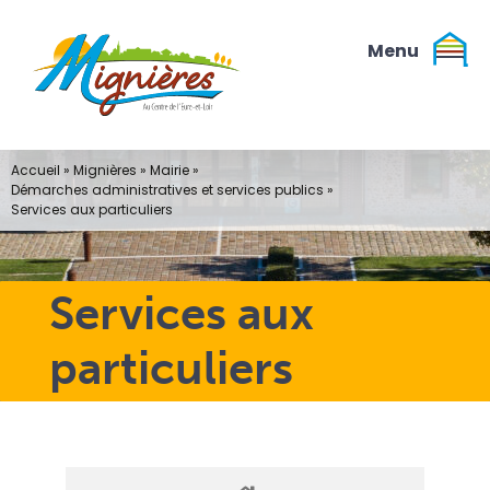
Passer
au
contenu
Accueil
»
Mignières
»
Mairie
»
Démarches administratives et services publics
»
Services aux particuliers
Services aux
particuliers