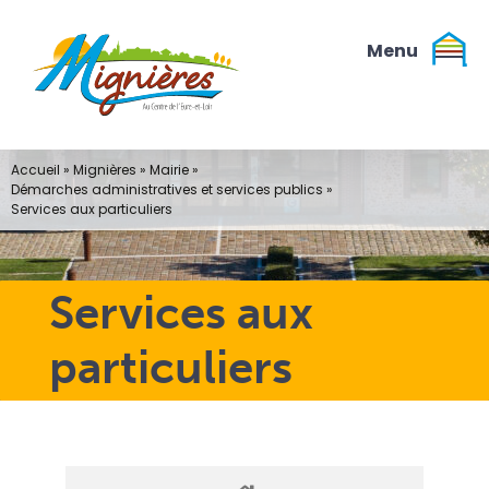
Passer
au
contenu
Accueil
»
Mignières
»
Mairie
»
Démarches administratives et services publics
»
Services aux particuliers
Services aux
particuliers