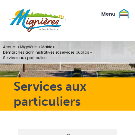
Passer
au
contenu
Accueil
»
Mignières
»
Mairie
»
Démarches administratives et services publics
»
Services aux particuliers
Services aux
particuliers