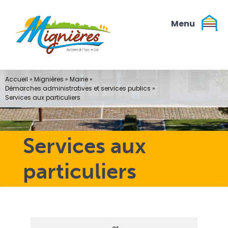
Passer
au
contenu
Accueil
»
Mignières
»
Mairie
»
Démarches administratives et services publics
»
Services aux particuliers
Services aux
particuliers