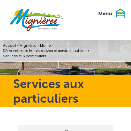
Passer
au
contenu
Accueil
»
Mignières
»
Mairie
»
Démarches administratives et services publics
»
Services aux particuliers
Services aux
particuliers