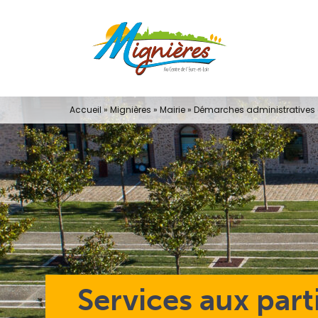
Passer
au
contenu
Accueil
»
Mignières
»
Mairie
»
Démarches administratives e
Services aux part