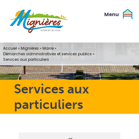
Passer
au
contenu
Accueil
»
Mignières
»
Mairie
»
Démarches administratives et services publics
»
Services aux particuliers
Services aux
particuliers