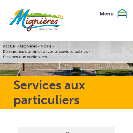
Passer
au
contenu
Accueil
»
Mignières
»
Mairie
»
Démarches administratives et services publics
»
Services aux particuliers
Services aux
particuliers