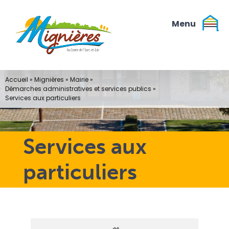
Passer
au
contenu
Accueil
»
Mignières
»
Mairie
»
Démarches administratives et services publics
»
Services aux particuliers
Services aux
particuliers